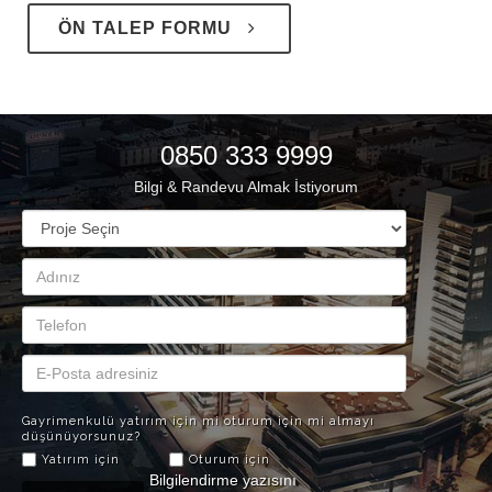
ÖN TALEP FORMU
0850 333 9999
Bilgi & Randevu Almak İstiyorum
Gayrimenkulü yatırım için mi oturum için mi almayı
düşünüyorsunuz?
Yatırım için
Oturum için
Bilgilendirme yazısı
nı