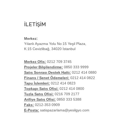
İLETİŞİM
Merkez:
Yılanlı Ayazma Yolu No:15 Yeşil Plaza,
K:15 Cevizlibağ, 34020 İstanbul
Merkez Ofis:
0212 709 3745
Projeler Bilgilendirme:
0850 333 9999
Satış Sonrası Destek Hattı:
0212 414 0880
Finans / Senet Ödemeleri:
0212 414 0822
Tapu İşlemleri:
0212 414 0823
Topkapı Satış Ofisi:
0212 414 0800
Tuzla Satış Ofisi:
0216 709 2177
Arifiye Satış Ofisi:
0850 333 5388
Faks:
0212-353 0909
E-Posta:
satispazarlama@yesilgyo.com